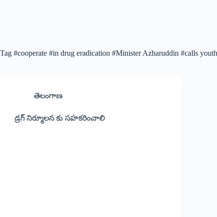
Tag
#cooperate #in drug eradication #Minister Azharuddin #calls yout
తెలంగాణ
డ్రగ్ నిర్మూలన కు స‌హ‌క‌రించాలి