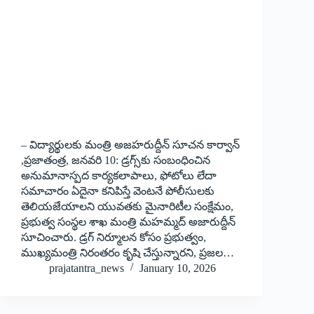
– విద్యార్థులకు మంత్రి అజహరుద్దీన్ సూచ‌న‌ కార్వాన్
,ప్ర‌జాతంత్ర‌, జ‌న‌వ‌రి 10: డ్రగ్స్‌కు సంబంధించిన
అనుమానాస్పద కార్యకలాపాలు, ఫోటోలు లేదా
సమాచారం ఏదైనా కనిపిస్తే వెంటనే పోలీసులకు
తెలియజేయాలని యువ‌త‌కు మైనారిటీల సంక్షేమం,
ప్రభుత్వ సంస్థల శాఖ మంత్రి మ‌హ‌మ్మ‌ద్ అజారుద్దీన్
సూచించారు. డ్రగ్ నిర్మూలన కోసం ప్రభుత్వం,
ముఖ్యమంత్రి నిరంతరం కృషి చేస్తున్నారని, ప్రజల…
prajatantra_news
January 10, 2026