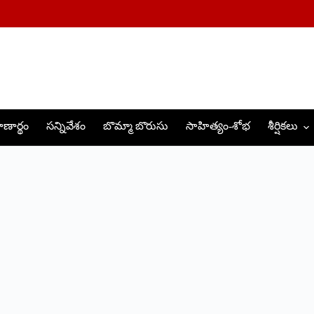
ణార్థం
సన్నివేశం
బొమ్మా బొరుసు
సాహిత్యం-శోభ
శీర్షికలు