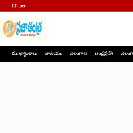
Skip
EPaper
to
content
ముఖ్యాంశాలు
జాతీయం
తెలంగాణ
ఆంధ్రప్రదేశ్
తెలంగా