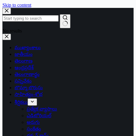
Skip to content
No results
ముఖ్యాంశాలు
జాతీయం
తెలంగాణ
ఆంధ్రప్రదేశ్
తెలంగాణార్థం
సన్నివేశం
బొమ్మా బొరుసు
సాహిత్యం-శోభ
శీర్షికలు
ప్రత్యేక వ్యాసాలు
ఎడిటోరియల్
అరుగు
సంకేతం
దక్కన్.కామ్