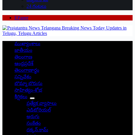
24 గంటలు
EPaper
ముఖ్యాంశాలు
జాతీయం
తెలంగాణ
ఆంధ్రప్రదేశ్
తెలంగాణార్థం
సన్నివేశం
బొమ్మా బొరుసు
సాహిత్యం-శోభ
శీర్షికలు
ప్రత్యేక వ్యాసాలు
ఎడిటోరియల్
అరుగు
సంకేతం
దక్కన్.కామ్