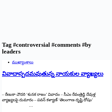
Tag
#controversial #comments #by
leaders
ముఖ్యాంశాలు
వివాదాస్ప‌ద‌మవుతున్న నాయకుల వ్యాఖ్యలు
– రేణుకా చౌదరి ‘శునక రాజం’ వివాదం – సీఎం రేవంత్రెడ్డి దేవుళ్ల
వ్యాఖ్యలపై దుమారం – పవన్ కళ్యాణ్ ‘తెలంగాణ దృష్టి దోషం’
…