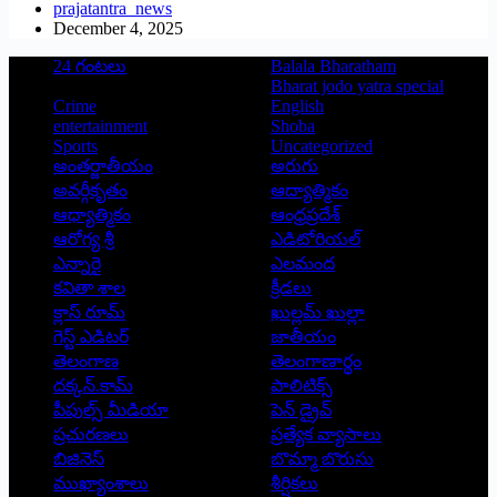
prajatantra_news
December 4, 2025
24 గంటలు
Balala Bharatham
Bharat jodo yatra special
Crime
English
entertainment
Shoba
Sports
Uncategorized
అంతర్జాతీయం
అరుగు
అవర్గీకృతం
ఆద్యాత్మికం
ఆధ్యాత్మికం
ఆంధ్రప్రదేశ్
ఆరోగ్య శ్రీ
ఎడిటోరియల్
ఎన్నారై
ఎలమంద
కవితా శాల
క్రీడలు
క్లాస్ రూమ్
ఖుల్లమ్ ఖుల్లా
గెస్ట్ ఎడిటర్
జాతీయం
తెలంగాణ
తెలంగాణార్థం
దక్కన్.కామ్
పాలిటిక్స్
పీపుల్స్ ‌మీడియా
పెన్ డ్రైవ్
ప్రచురణలు
ప్రత్యేక వ్యాసాలు
బిజినెస్
బొమ్మా బొరుసు
ముఖ్యాంశాలు
శీర్షికలు