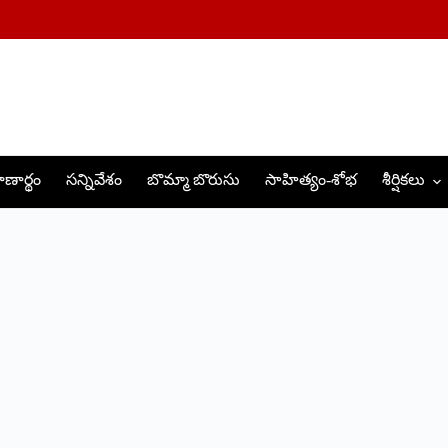
ణార్థం
సన్నివేశం
బొమ్మా బొరుసు
సాహిత్యం-శోభ
శీర్షికలు