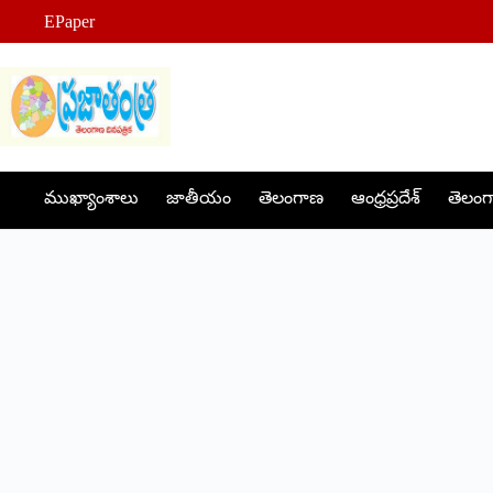
Skip
EPaper
to
content
ముఖ్యాంశాలు
జాతీయం
తెలంగాణ
ఆంధ్రప్రదేశ్
తెలంగా