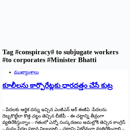
Tag
#conspiracy# to subjugate workers
#to corporates #Minister Bhatti
ముఖ్యాంశాలు
కూలీల‌ను కార్పొరేట్ల‌కు ధార‌ద‌త్తం చేసే కుట్ర‌
– పేద‌ల‌కు ఆర్థిక ద‌న్ను ఇచ్చిన ఎంజీఎన్ ఆర్ ఈజీఏ -పేద‌ల‌ను
దెబ్బ‌కొట్టేలా కొత్త చ‌ట్టం తెచ్చిన బీజేపీ – ఈ చ‌ట్టాన్ని తీవ్రంగా
వ్య‌తిరేకిస్తున్నాం – గ‌తంలో ఎన్నో సంస్క‌ర‌ణ‌లు అమ‌ల్లోకి తెచ్చిన కాంగ్రెస్‌
– మ‌నం పేద‌ల ప‌క్షాన నిల‌బ‌డాలి – చ‌ట్టాన్ని ఏక‌గ్రీవంగా వ్య‌తిరేకించాలి –