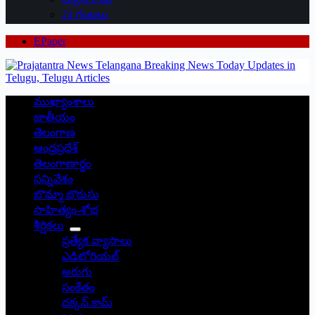
24 గంటలు
EPaper
ముఖ్యాంశాలు
జాతీయం
తెలంగాణ
ఆంధ్రప్రదేశ్
తెలంగాణార్థం
సన్నివేశం
బొమ్మా బొరుసు
సాహిత్యం-శోభ
శీర్షికలు
ప్రత్యేక వ్యాసాలు
ఎడిటోరియల్
అరుగు
సంకేతం
దక్కన్.కామ్