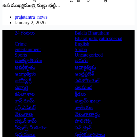
ఉప‌ ముఖ్య‌మంత్రి మ‌ల్లు భ‌ట్టి…
prajatantra_news
January 2, 2026
24 గంటలు
Balala Bharatham
Bharat jodo yatra special
Crime
English
entertainment
Shoba
Sports
Uncategorized
అంతర్జాతీయం
అరుగు
అవర్గీకృతం
ఆద్యాత్మికం
ఆధ్యాత్మికం
ఆంధ్రప్రదేశ్
ఆరోగ్య శ్రీ
ఎడిటోరియల్
ఎన్నారై
ఎలమంద
కవితా శాల
క్రీడలు
క్లాస్ రూమ్
ఖుల్లమ్ ఖుల్లా
గెస్ట్ ఎడిటర్
జాతీయం
తెలంగాణ
తెలంగాణార్థం
దక్కన్.కామ్
పాలిటిక్స్
పీపుల్స్ ‌మీడియా
పెన్ డ్రైవ్
ప్రచురణలు
ప్రత్యేక వ్యాసాలు