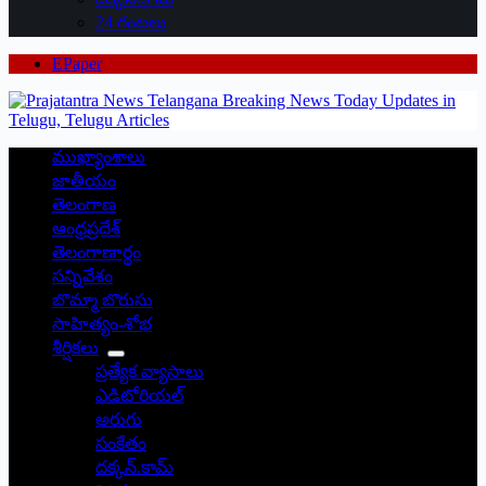
24 గంటలు
EPaper
ముఖ్యాంశాలు
జాతీయం
తెలంగాణ
ఆంధ్రప్రదేశ్
తెలంగాణార్థం
సన్నివేశం
బొమ్మా బొరుసు
సాహిత్యం-శోభ
శీర్షికలు
ప్రత్యేక వ్యాసాలు
ఎడిటోరియల్
అరుగు
సంకేతం
దక్కన్.కామ్