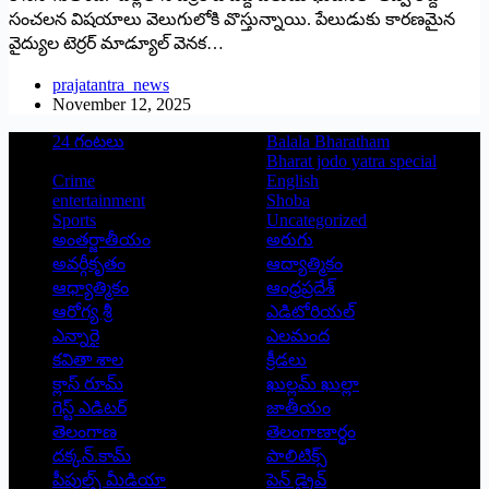
సంచలన విషయాలు వెలుగులోకి వొస్తున్నాయి. పేలుడుకు కారణమైన
వైద్యుల టెర్రర్‌ ‌మాడ్యూల్‌ ‌వెనక…
prajatantra_news
November 12, 2025
24 గంటలు
Balala Bharatham
Bharat jodo yatra special
Crime
English
entertainment
Shoba
Sports
Uncategorized
అంతర్జాతీయం
అరుగు
అవర్గీకృతం
ఆద్యాత్మికం
ఆధ్యాత్మికం
ఆంధ్రప్రదేశ్
ఆరోగ్య శ్రీ
ఎడిటోరియల్
ఎన్నారై
ఎలమంద
కవితా శాల
క్రీడలు
క్లాస్ రూమ్
ఖుల్లమ్ ఖుల్లా
గెస్ట్ ఎడిటర్
జాతీయం
తెలంగాణ
తెలంగాణార్థం
దక్కన్.కామ్
పాలిటిక్స్
పీపుల్స్ ‌మీడియా
పెన్ డ్రైవ్