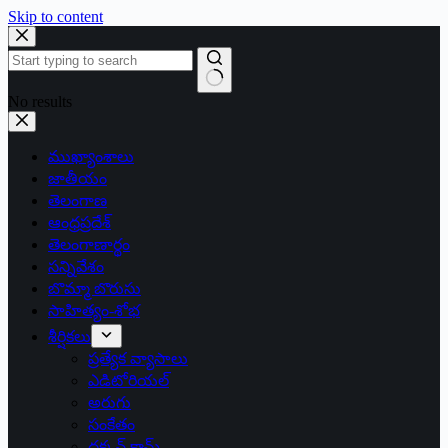
Skip to content
No results
ముఖ్యాంశాలు
జాతీయం
తెలంగాణ
ఆంధ్రప్రదేశ్
తెలంగాణార్థం
సన్నివేశం
బొమ్మా బొరుసు
సాహిత్యం-శోభ
శీర్షికలు
ప్రత్యేక వ్యాసాలు
ఎడిటోరియల్
అరుగు
సంకేతం
దక్కన్.కామ్