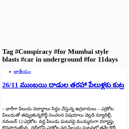
Tag
#Conspiracy #for Mumbai style
blasts #car in underground #for 11days
జాతీయం
26/11 ముంబయి దాడుల తరహా పేలుళ్లకు కుట్ర
– భారీగా పేలుడు పదార్థాలు సిద్దం చేస్తున్న ఉగ్రవాదులు – ఎర్రకోట
పేలుడుతో తవ్వుతున్నకొద్దీ సంచ‌ల‌న‌ విషయాలు వెల్లడి న్యూదిల్లీ,
నవంబర్‌ 12:ఎ‌ర్రకోట వద్ద పేలుడు ఘటనపై ముమ్మరంగా దర్యాప్తు
కొనసాగుతోంది. దిల్లీలోని ఎర్రకోట వద్ద పేలుడు ఘటనలో తవ్వే కొద్దీ