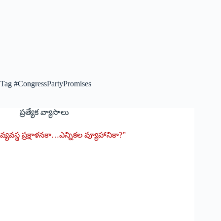
Tag
#CongressPartyPromises
ప్రత్యేక వ్యాసాలు
వ్యవస్థ ప్రక్షాళనకా…ఎన్నికల వ్యూహానికా?”