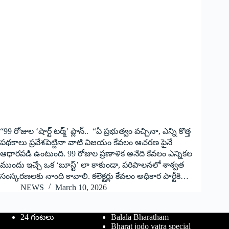
“99 రోజుల ‘షార్ట్ టర్మ్’ ప్లాన్.. “ఏ ప్రభుత్వం వచ్చినా, ఎన్ని కొత్త
పథకాలు ప్రవేశపెట్టినా వాటి విజయం కేవలం ఆచరణ పైనే
ఆధారపడి ఉంటుంది. 99 రోజుల ప్రణాళిక అనేది కేవలం ఎన్నికల
ముందు ఇచ్చే ఒక ‘బూస్ట్’ లా కాకుండా, పరిపాలనలో శాశ్వత
సంస్కరణలకు నాంది కావాలి. కలెక్టర్లు కేవలం అధికార పార్టీకి…
NEWS
March 10, 2026
24 గంటలు
Balala Bharatham
Bharat jodo yatra special