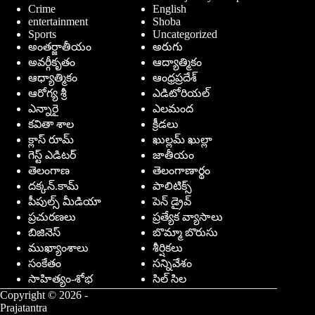
Crime
English
entertainment
Shoba
Sports
Uncategorized
అంతర్జాతీయం
అరుగు
అవర్గీకృతం
ఆద్యాత్మికం
ఆధ్యాత్మికం
ఆంధ్రప్రదేశ్
ఆరోగ్య శ్రీ
ఎడిటోరియల్
ఎన్నారై
ఎలమంద
కవితా శాల
క్రీడలు
క్లాస్ రూమ్
ఖుల్లమ్ ఖుల్లా
గెస్ట్ ఎడిటర్
జాతీయం
తెలంగాణ
తెలంగాణార్థం
దక్కన్.కామ్
పాలిటిక్స్
పీపుల్స్ ‌మీడియా
పెన్ డ్రైవ్
ప్రచురణలు
ప్రత్యేక వ్యాసాలు
బిజినెస్
బొమ్మా బొరుసు
ముఖ్యాంశాలు
శీర్షికలు
సంకేతం
సన్నివేశం
సాహిత్యం-శోభ
సిల్ సిల
Copyright © 2026 -
Prajatantra