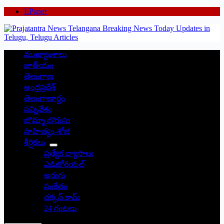
EPaper
ముఖ్యాంశాలు
జాతీయం
తెలంగాణ
ఆంధ్రప్రదేశ్
తెలంగాణార్థం
సన్నివేశం
బొమ్మా బొరుసు
సాహిత్యం-శోభ
శీర్షికలు
ప్రత్యేక వ్యాసాలు
ఎడిటోరియల్
అరుగు
సంకేతం
దక్కన్.కామ్
24 గంటలు