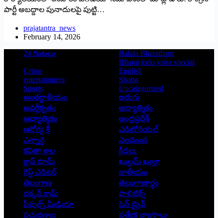
పార్టీ అబద్దాల పునాదులపై పుట్టి…
prajatantra_news
February 14, 2026
24 గంటలు
Balala Bharatham
Bharat jodo yatra special
Crime
English
entertainment
Shoba
Sports
Uncategorized
అంతర్జాతీయం
అరుగు
అవర్గీకృతం
ఆద్యాత్మికం
ఆధ్యాత్మికం
ఆంధ్రప్రదేశ్
ఆరోగ్య శ్రీ
ఎడిటోరియల్
ఎన్నారై
ఎలమంద
కవితా శాల
క్రీడలు
క్లాస్ రూమ్
ఖుల్లమ్ ఖుల్లా
గెస్ట్ ఎడిటర్
జాతీయం
తెలంగాణ
తెలంగాణార్థం
దక్కన్.కామ్
పాలిటిక్స్
పీపుల్స్ ‌మీడియా
పెన్ డ్రైవ్
ప్రచురణలు
ప్రత్యేక వ్యాసాలు