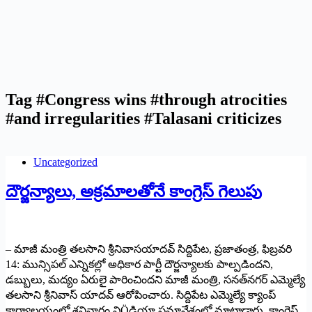
Tag
#Congress wins #through atrocities
#and irregularities #Talasani criticizes
Uncategorized
దౌర్జన్యాలు, అక్రమాలతోనే కాంగ్రెస్ గెలుపు
– మాజీ మంత్రి తలసాని శ్రీనివాసయాదవ్ సిద్దిపేట, ప్రజాతంత్ర, ఫిబ్రవరి
14: మున్సిపల్ ఎన్నికల్లో అధికార పార్టీ దౌర్జన్యాలకు పాల్పడిందని,
డబ్బులు, మద్యం ఏరులై పారించిందని మాజీ మంత్రి, సనత్‌నగర్ ఎమ్మెల్యే
తలసాని శ్రీనివాస్ యాదవ్ ఆరోపించారు. సిద్దిపేట ఎమ్మెల్యే క్యాంప్
కార్యాలయంలో శనివారం విÖడియా సమావేశంలో మాట్లాడారు. కాంగ్రెస్