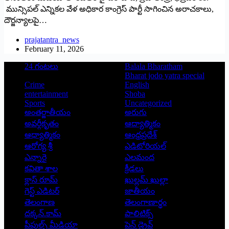
మున్సిపల్ ఎన్నికల వేళ అధికార కాంగ్రెస్ పార్టీ సాగించిన అరాచకాలు,
దౌర్జన్యాలపై…
prajatantra_news
February 11, 2026
24 గంటలు
Balala Bharatham
Bharat jodo yatra special
Crime
English
entertainment
Shoba
Sports
Uncategorized
అంతర్జాతీయం
అరుగు
అవర్గీకృతం
ఆద్యాత్మికం
ఆధ్యాత్మికం
ఆంధ్రప్రదేశ్
ఆరోగ్య శ్రీ
ఎడిటోరియల్
ఎన్నారై
ఎలమంద
కవితా శాల
క్రీడలు
క్లాస్ రూమ్
ఖుల్లమ్ ఖుల్లా
గెస్ట్ ఎడిటర్
జాతీయం
తెలంగాణ
తెలంగాణార్థం
దక్కన్.కామ్
పాలిటిక్స్
పీపుల్స్ ‌మీడియా
పెన్ డ్రైవ్