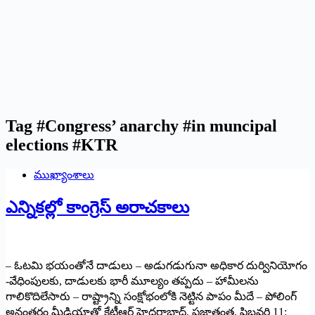
Tag
#Congress’ anarchy #in muncipal
elections #KTR
ముఖ్యాంశాలు
ఎన్నిక‌ల్లో కాంగ్రెస్ అరాచ‌కాలు
– ఓట‌మి భ‌యంతోనే దాడులు – అడుగ‌డుగునా అధికార దుర్వినియోగం
-వేధింపుల‌కు, దాడుల‌కు భారీ మూల్యం త‌ప్ప‌దు – హామీల‌ను
గాలికొదిలేసారు – రాష్ట్రాన్ని సంక్షోభంలోకి నెట్టిన పాపం మీదే – పోలింగ్
అనంత‌రం మీడియాతో కేటీఆర్ హైద‌రాబాద్‌, ప్ర‌జాతంత్ర‌, ఫిబ్ర‌వ‌రి 11: