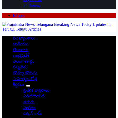
24 గంటలు
EPaper
ముఖ్యాంశాలు
జాతీయం
తెలంగాణ
ఆంధ్రప్రదేశ్
తెలంగాణార్థం
సన్నివేశం
బొమ్మా బొరుసు
సాహిత్యం-శోభ
శీర్షికలు
ప్రత్యేక వ్యాసాలు
ఎడిటోరియల్
అరుగు
సంకేతం
దక్కన్.కామ్