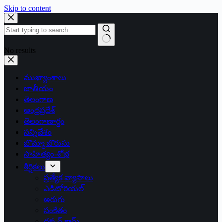
Skip to content
No results
ముఖ్యాంశాలు
జాతీయం
తెలంగాణ
ఆంధ్రప్రదేశ్
తెలంగాణార్థం
సన్నివేశం
బొమ్మా బొరుసు
సాహిత్యం-శోభ
శీర్షికలు
ప్రత్యేక వ్యాసాలు
ఎడిటోరియల్
అరుగు
సంకేతం
దక్కన్.కామ్