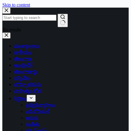
Skip to content
No results
ముఖ్యాంశాలు
జాతీయం
తెలంగాణ
ఆంధ్రప్రదేశ్
తెలంగాణార్థం
సన్నివేశం
బొమ్మా బొరుసు
సాహిత్యం-శోభ
శీర్షికలు
ప్రత్యేక వ్యాసాలు
ఎడిటోరియల్
అరుగు
సంకేతం
దక్కన్.కామ్