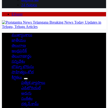
24 గంటలు
EPaper
ముఖ్యాంశాలు
జాతీయం
తెలంగాణ
ఆంధ్రప్రదేశ్
తెలంగాణార్థం
సన్నివేశం
బొమ్మా బొరుసు
సాహిత్యం-శోభ
శీర్షికలు
ప్రత్యేక వ్యాసాలు
ఎడిటోరియల్
అరుగు
సంకేతం
దక్కన్.కామ్