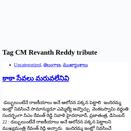
Tag
CM Revanth Reddy tribute
Uncategorized
,
తెలంగాణ
,
ముఖ్యాంశాలు
కాకా సేవలు మరువలేనివి
డబ్బులుంటేనే రాజకీయాలు అనే ఆలోచన పక్కన పెట్టాలి ఇందిరమ్మ
ఇంట్లో నివసించే సామాన్యుడూ ఎమ్మెల్యే అవ్వొచ్చు వెంకటస్వామి వర్ధంతి
సందర్భంగా సిఎం రేవంత్‌ రెడ్డి నివాళి హైదరాబాద్‌, ప్రజాతంత్ర, డిసెంబర్‌
22 : డబ్బులుంటేనే రాజకీయాలు అనే ఆలోచన పక్కన పెట్టాలని
ముఖ్యమంత్రి రేవంత్‌ రెడ్డి అన్నారు. ఇందిరమ్మ ఇంట్లో నివసించే