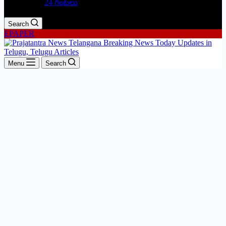
24 గంటలు
Search
EPAPER
Menu
Search