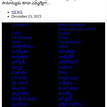
సామాన్యుడు కూడా ఎమ్మెల్యేగా…
NEWS
December 23, 2023
24 గంటలు
Balala Bharatham
Bharat jodo yatra special
Crime
English
entertainment
Shoba
Sports
Uncategorized
అంతర్జాతీయం
అరుగు
అవర్గీకృతం
ఆద్యాత్మికం
ఆధ్యాత్మికం
ఆంధ్రప్రదేశ్
ఆరోగ్య శ్రీ
ఎడిటోరియల్
ఎన్నారై
ఎలమంద
కవితా శాల
క్రీడలు
క్లాస్ రూమ్
ఖుల్లమ్ ఖుల్లా
గెస్ట్ ఎడిటర్
జాతీయం
తెలంగాణ
తెలంగాణార్థం
దక్కన్.కామ్
పాలిటిక్స్
పీపుల్స్ ‌మీడియా
పెన్ డ్రైవ్
ప్రచురణలు
ప్రత్యేక వ్యాసాలు