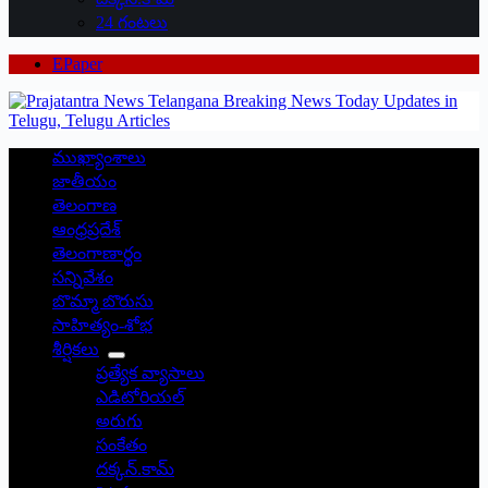
24 గంటలు
EPaper
ముఖ్యాంశాలు
జాతీయం
తెలంగాణ
ఆంధ్రప్రదేశ్
తెలంగాణార్థం
సన్నివేశం
బొమ్మా బొరుసు
సాహిత్యం-శోభ
శీర్షికలు
ప్రత్యేక వ్యాసాలు
ఎడిటోరియల్
అరుగు
సంకేతం
దక్కన్.కామ్