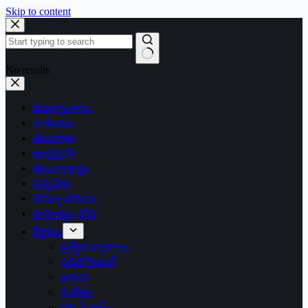
Skip to content
No results
ముఖ్యాంశాలు
జాతీయం
తెలంగాణ
ఆంధ్రప్రదేశ్
తెలంగాణార్థం
సన్నివేశం
బొమ్మా బొరుసు
సాహిత్యం-శోభ
శీర్షికలు
ప్రత్యేక వ్యాసాలు
ఎడిటోరియల్
అరుగు
సంకేతం
దక్కన్.కామ్