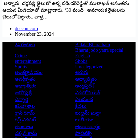
అన్నారు. చర్లపల్లి జైలులో ఉన్న నరేందర్‌రెడ్డితో ములాఖత్‌ అనంతరం
ఆయన మీడియాతో మాట్లాడారు. ‘30 మంది అమాయక రైతులను
జైలులో పెట్టారు.. వాళ్ల…
deccan.com
November 23, 2024
24 గంటలు
Balala Bharatham
Bharat jodo yatra special
Crime
English
entertainment
Shoba
Sports
Uncategorized
అంతర్జాతీయం
అరుగు
అవర్గీకృతం
ఆద్యాత్మికం
ఆధ్యాత్మికం
ఆంధ్రప్రదేశ్
ఆరోగ్య శ్రీ
ఎడిటోరియల్
ఎన్నారై
ఎలమంద
కవితా శాల
క్రీడలు
క్లాస్ రూమ్
ఖుల్లమ్ ఖుల్లా
గెస్ట్ ఎడిటర్
జాతీయం
తెలంగాణ
తెలంగాణార్థం
దక్కన్.కామ్
పాలిటిక్స్