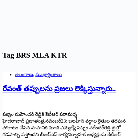
Tag
BRS MLA KTR
తెలంగాణ
,
ముఖ్యాంశాలు
‌రేవంత్‌ ‌తప్పులను ప్రజలు లెక్కిస్తున్నారు..
పట్నం మహేందర్‌ ‌రెడ్డికి కేటీఆర్‌ ‌పరామర్శ
హైదరాబాద్‌,‌ప్రజాతంత్ర,నవంబర్‌23: ‌బలహీన వర్గాల రైతుల తరఫున
పోరాటం చేసిన పాపానికి మాజీ ఎమ్మెల్యే పట్నం నరేందర్‌రెడ్డి జైల్లో
గడపాల్సి వస్తోందని బీఆర్‌ఎస్‌ ‌కార్యనిర్వాహక అధ్యక్షుడు కేటీఆర్‌