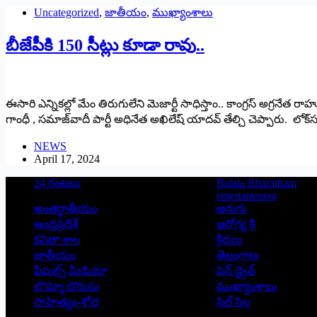
Uncategorized
,
జాతీయం
,
ముఖ్యాంశాలు
బీజేపీకి 150 సీట్లు కూడా రావు..
ఈసారి ఎన్నిక‌ల్లో మేం తిరుగులేని మెజార్టీ సాధిస్తాం.. కాంగ్ర‌స్ అగ్ర‌నేత రా
గాంధీ , సమాజ్‌వాదీ పార్టీ అధినేత అఖిలేష్ యాదవ్ తేల్చి చెప్పారు. లోక
NEWS
April 17, 2024
24 గంటలు
Balala Bharatham
entertainment
అంతర్జాతీయం
అరుగు
ఆంధ్రప్రదేశ్
ఆరోగ్య శ్రీ
కవితా శాల
క్రీడలు
జాతీయం
తెలంగాణ
పీపుల్స్ ‌మీడియా
పెన్ డ్రైవ్
బొమ్మా బొరుసు
ముఖ్యాంశాలు
సాహిత్యం-శోభ
సిల్ సిల