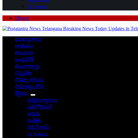
24 గంటలు
EPaper
ముఖ్యాంశాలు
జాతీయం
తెలంగాణ
ఆంధ్రప్రదేశ్
తెలంగాణార్థం
సన్నివేశం
బొమ్మా బొరుసు
సాహిత్యం-శోభ
శీర్షికలు
ప్రత్యేక వ్యాసాలు
ఎడిటోరియల్
అరుగు
సంకేతం
దక్కన్.కామ్
24 గంటలు