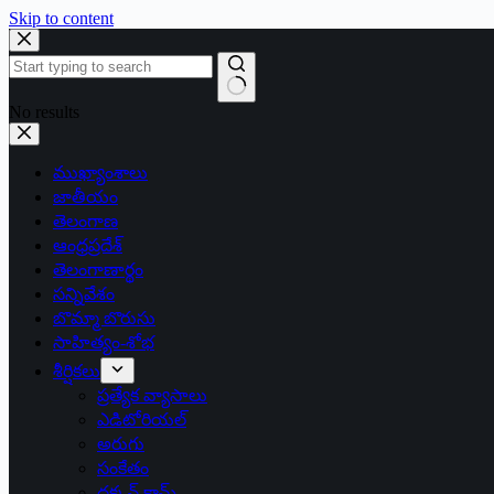
Skip to content
No results
ముఖ్యాంశాలు
జాతీయం
తెలంగాణ
ఆంధ్రప్రదేశ్
తెలంగాణార్థం
సన్నివేశం
బొమ్మా బొరుసు
సాహిత్యం-శోభ
శీర్షికలు
ప్రత్యేక వ్యాసాలు
ఎడిటోరియల్
అరుగు
సంకేతం
దక్కన్.కామ్