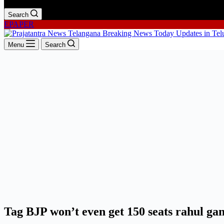
Search
EPAPER
Menu
Search
Tag
BJP won’t even get 150 seats rahul ga