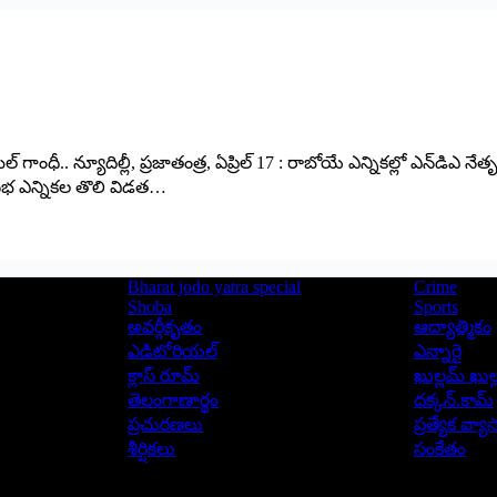
హుల్ గాంధీ.. న్యూదిల్లీ, ప్ర‌జాతంత్ర‌, ఏప్రిల్ 17 : రాబోయే ఎన్నికల్లో ఎన్‌డిఎ
్‌సభ ఎన్నికల తొలి విడత…
Bharat jodo yatra special
Crime
Shoba
Sports
అవర్గీకృతం
ఆద్యాత్మికం
ఎడిటోరియల్
ఎన్నారై
క్లాస్ రూమ్
ఖుల్లమ్ ఖుల్
తెలంగాణార్థం
దక్కన్.కామ్
ప్రచురణలు
ప్రత్యేక వ్య
శీర్షికలు
సంకేతం