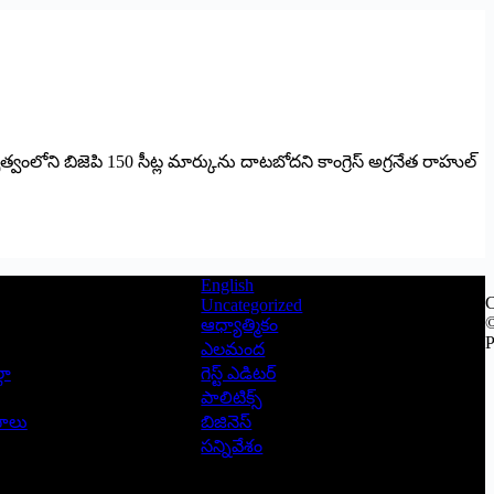
 నేతృత్వంలోని బిజెపి 150 సీట్ల మార్కును దాటబోదని కాంగ్రెస్ అగ్ర‌నేత రాహుల్
English
C
Uncategorized
©
ఆధ్యాత్మికం
P
ఎలమంద
లా
గెస్ట్ ఎడిటర్
పాలిటిక్స్
ాసాలు
బిజినెస్
సన్నివేశం