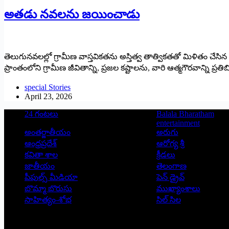
అతడు నవలను జయించాడు
తెలుగునవలల్లో గ్రామీణ వాస్తవికతను అస్తిత్వ తాత్వికతతో మిళితం చ
ప్రాంతంలోని గ్రామీణ జీవితాన్ని, ప్రజల కష్టాలను, వారి ఆత్మగౌరవాన్ని ప
special Stories
April 23, 2026
24 గంటలు
Balala Bharatham
entertainment
అంతర్జాతీయం
అరుగు
ఆంధ్రప్రదేశ్
ఆరోగ్య శ్రీ
కవితా శాల
క్రీడలు
జాతీయం
తెలంగాణ
పీపుల్స్ ‌మీడియా
పెన్ డ్రైవ్
బొమ్మా బొరుసు
ముఖ్యాంశాలు
సాహిత్యం-శోభ
సిల్ సిల