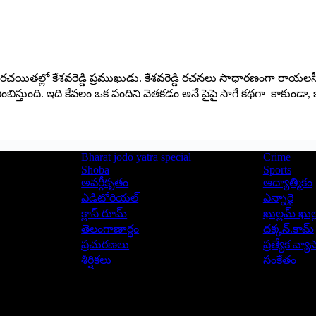
ేసిన రచయితల్లో కేశవరెడ్డి ప్రముఖుడు. కేశవరెడ్డి రచనలు సాధారణంగా
్రతిబింబిస్తుంది. ఇది కేవలం ఒక పందిని వెతకడం అనే పైపై సాగే కథగా కాకుండ
Bharat jodo yatra special
Crime
Shoba
Sports
అవర్గీకృతం
ఆద్యాత్మికం
ఎడిటోరియల్
ఎన్నారై
క్లాస్ రూమ్
ఖుల్లమ్ ఖుల్
తెలంగాణార్థం
దక్కన్.కామ్
ప్రచురణలు
ప్రత్యేక వ్య
శీర్షికలు
సంకేతం