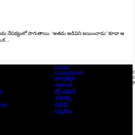
 రాయలసీమ నేపథ్యంలో సాగుతాయి. ‘అతడు అడివిని జయించాడు’ కూడా ఆ
ా, ఒక…
English
C
Uncategorized
©
ఆధ్యాత్మికం
P
ఎలమంద
లా
గెస్ట్ ఎడిటర్
పాలిటిక్స్
ాసాలు
బిజినెస్
సన్నివేశం