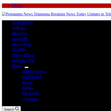
EPaper
ముఖ్యాంశాలు
జాతీయం
తెలంగాణ
ఆంధ్రప్రదేశ్
తెలంగాణార్థం
సన్నివేశం
బొమ్మా బొరుసు
సాహిత్యం-శోభ
శీర్షికలు
ప్రత్యేక వ్యాసాలు
ఎడిటోరియల్
అరుగు
సంకేతం
దక్కన్.కామ్
24 గంటలు
Search