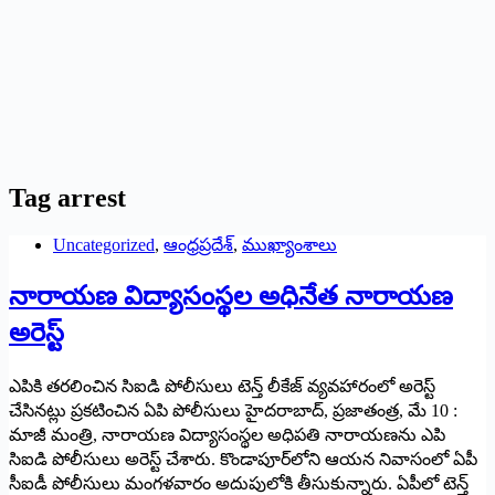
Tag
arrest
Uncategorized
,
ఆంధ్రప్రదేశ్
,
ముఖ్యాంశాలు
నారాయణ విద్యాసంస్థల అధినేత నారాయణ
అరెస్ట్
ఎపికి తరలించిన సిఐడి పోలీసులు టెన్త్ ‌లీకేజ్‌ ‌వ్యవహారంలో అరెస్ట్
‌చేసినట్లు ప్రకటించిన ఏపి పోలీసులు హైదరాబాద్‌, ‌ప్రజాతంత్ర, మే 10 :
మాజీ మంత్రి, నారాయణ విద్యాసంస్థల అధిపతి నారాయణను ఎపి
సిఐడి పోలీసులు అరెస్ట్ ‌చేశారు. కొండాపూర్‌లోని ఆయన నివాసంలో ఏపీ
సీఐడీ పోలీసులు మంగళవారం అదుపులోకి తీసుకున్నారు. ఏపీలో టెన్త్