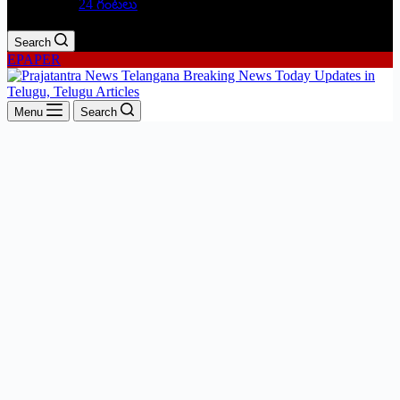
24 గంటలు
Search
EPAPER
Menu
Search