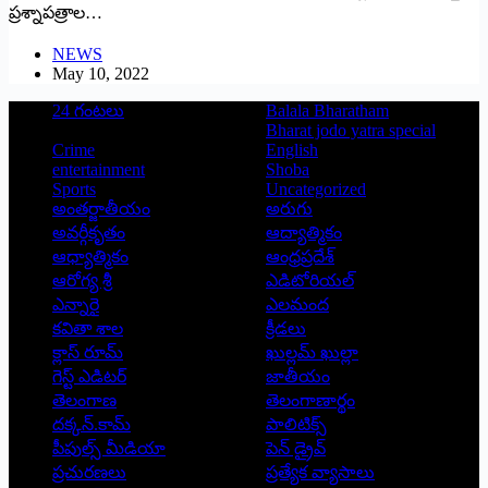
‌ప్రశ్నాపత్రాల…
NEWS
May 10, 2022
24 గంటలు
Balala Bharatham
Bharat jodo yatra special
Crime
English
entertainment
Shoba
Sports
Uncategorized
అంతర్జాతీయం
అరుగు
అవర్గీకృతం
ఆద్యాత్మికం
ఆధ్యాత్మికం
ఆంధ్రప్రదేశ్
ఆరోగ్య శ్రీ
ఎడిటోరియల్
ఎన్నారై
ఎలమంద
కవితా శాల
క్రీడలు
క్లాస్ రూమ్
ఖుల్లమ్ ఖుల్లా
గెస్ట్ ఎడిటర్
జాతీయం
తెలంగాణ
తెలంగాణార్థం
దక్కన్.కామ్
పాలిటిక్స్
పీపుల్స్ ‌మీడియా
పెన్ డ్రైవ్
ప్రచురణలు
ప్రత్యేక వ్యాసాలు