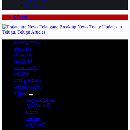
24 గంటలు
EPaper
ముఖ్యాంశాలు
జాతీయం
తెలంగాణ
ఆంధ్రప్రదేశ్
తెలంగాణార్థం
సన్నివేశం
బొమ్మా బొరుసు
సాహిత్యం-శోభ
శీర్షికలు
ప్రత్యేక వ్యాసాలు
ఎడిటోరియల్
అరుగు
సంకేతం
దక్కన్.కామ్