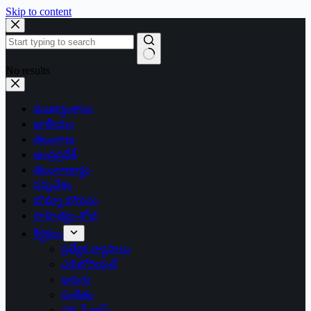
Skip to content
No results
ముఖ్యాంశాలు
జాతీయం
తెలంగాణ
ఆంధ్రప్రదేశ్
తెలంగాణార్థం
సన్నివేశం
బొమ్మా బొరుసు
సాహిత్యం-శోభ
శీర్షికలు
ప్రత్యేక వ్యాసాలు
ఎడిటోరియల్
అరుగు
సంకేతం
దక్కన్.కామ్