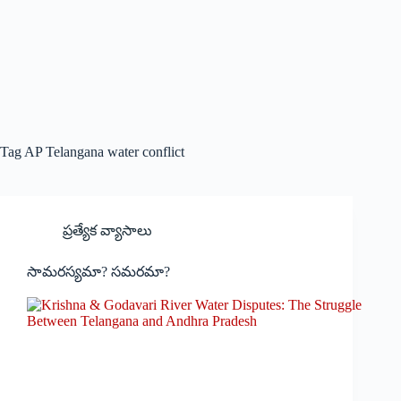
Tag
AP Telangana water conflict
ప్రత్యేక వ్యాసాలు
సామరస్యమా? సమరమా?