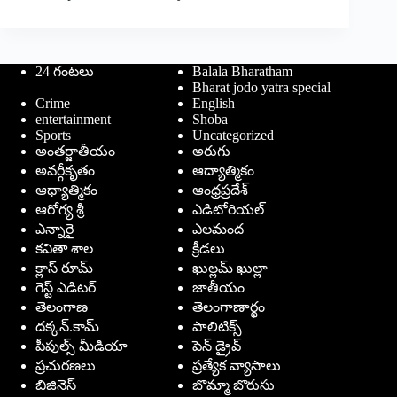
24 గంటలు
Balala Bharatham
Bharat jodo yatra special
Crime
English
entertainment
Shoba
Sports
Uncategorized
అంతర్జాతీయం
అరుగు
అవర్గీకృతం
ఆద్యాత్మికం
ఆధ్యాత్మికం
ఆంధ్రప్రదేశ్
ఆరోగ్య శ్రీ
ఎడిటోరియల్
ఎన్నారై
ఎలమంద
కవితా శాల
క్రీడలు
క్లాస్ రూమ్
ఖుల్లమ్ ఖుల్లా
గెస్ట్ ఎడిటర్
జాతీయం
తెలంగాణ
తెలంగాణార్థం
దక్కన్.కామ్
పాలిటిక్స్
పీపుల్స్ ‌మీడియా
పెన్ డ్రైవ్
ప్రచురణలు
ప్రత్యేక వ్యాసాలు
బిజినెస్
బొమ్మా బొరుసు