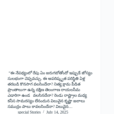
“ఈ నేపథ్యంలో రేపు ఏం జరుగబోతోందో ఇప్పుడే జోస్యం
సులభంగా చెప్పవచ్చు. ఈ అపరిష్కృత పరిస్థితి ఏళ్ల
తరబడి కొనసాగ వలసిందేనా? నిత్య క్షామ పీడిత
ప్రాంతాలుగా ఉన్న దక్షిణ తెలంగాణ రాయలసీమ
ఎడారిగా ఉండ వలసినదేనా? రెండు రాష్ట్రాల మధ్య
కనీస సామరస్యం లేనందున విలువైన కృష్ణా జలాలు
సముద్రం పాలు కావలసిందేనా? విలువైన…
special Stories
July 14, 2025