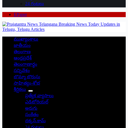
24 గంటలు
EPaper
ముఖ్యాంశాలు
జాతీయం
తెలంగాణ
ఆంధ్రప్రదేశ్
తెలంగాణార్థం
సన్నివేశం
బొమ్మా బొరుసు
సాహిత్యం-శోభ
శీర్షికలు
ప్రత్యేక వ్యాసాలు
ఎడిటోరియల్
అరుగు
సంకేతం
దక్కన్.కామ్
24 గంటలు