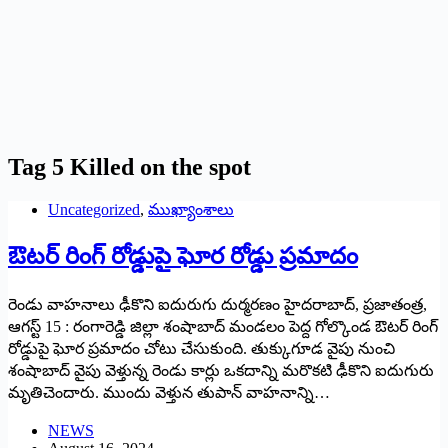
Tag
5 Killed on the spot
Uncategorized
,
ముఖ్యాంశాలు
ఔటర్‌ ‌రింగ్‌ ‌రోడ్డుపై ఘోర రోడ్డు ప్రమాదం
రెండు వాహనాలు ఢీకొని ఐదురుగు దుర్మరణం హైదరాబాద్‌, ‌ప్రజాతంత్ర,
ఆగస్ట్ 15 : ‌రంగారెడ్డి జిల్లా శంషాబాద్‌ ‌మండలం పెద్ద గోల్కొండ ఔటర్‌ ‌రింగ్‌
‌రోడ్డుపై ఘోర ప్రమాదం చోటు చేసుకుంది. తుక్కుగూడ వైపు నుంచి
శంషాబాద్‌ ‌వైపు వెళ్తున్న రెండు కార్లు ఒకదాన్ని మరొకటి ఢీకొని ఐదుగురు
మృతిచెందారు. ముందు వెళ్తున తుపాన్‌ ‌వాహనాన్ని…
NEWS