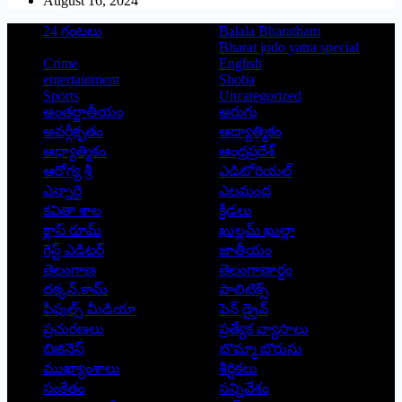
August 16, 2024
24 గంటలు
Balala Bharatham
Bharat jodo yatra special
Crime
English
entertainment
Shoba
Sports
Uncategorized
అంతర్జాతీయం
అరుగు
అవర్గీకృతం
ఆద్యాత్మికం
ఆధ్యాత్మికం
ఆంధ్రప్రదేశ్
ఆరోగ్య శ్రీ
ఎడిటోరియల్
ఎన్నారై
ఎలమంద
కవితా శాల
క్రీడలు
క్లాస్ రూమ్
ఖుల్లమ్ ఖుల్లా
గెస్ట్ ఎడిటర్
జాతీయం
తెలంగాణ
తెలంగాణార్థం
దక్కన్.కామ్
పాలిటిక్స్
పీపుల్స్ ‌మీడియా
పెన్ డ్రైవ్
ప్రచురణలు
ప్రత్యేక వ్యాసాలు
బిజినెస్
బొమ్మా బొరుసు
ముఖ్యాంశాలు
శీర్షికలు
సంకేతం
సన్నివేశం