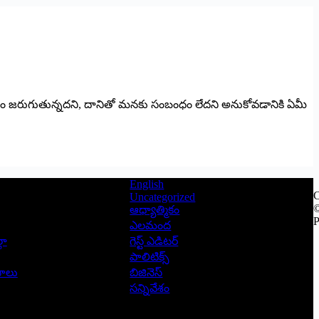
ద్ధం జరుగుతున్నదని, దానితో మనకు సంబంధం లేదని అనుకోవడానికి ఏమీ
English
C
Uncategorized
©
ఆధ్యాత్మికం
P
ఎలమంద
లా
గెస్ట్ ఎడిటర్
పాలిటిక్స్
ాసాలు
బిజినెస్
సన్నివేశం