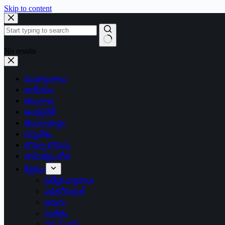
Skip to content
No results
ముఖ్యాంశాలు
జాతీయం
తెలంగాణ
ఆంధ్రప్రదేశ్
తెలంగాణార్థం
సన్నివేశం
బొమ్మా బొరుసు
సాహిత్యం-శోభ
శీర్షికలు
ప్రత్యేక వ్యాసాలు
ఎడిటోరియల్
అరుగు
సంకేతం
దక్కన్.కామ్