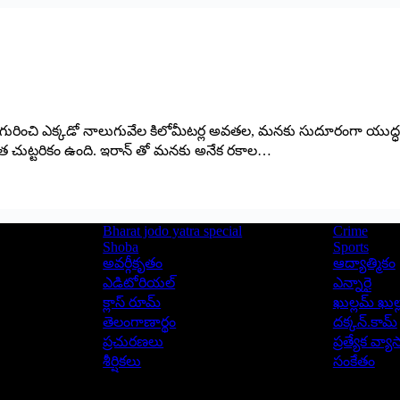
్ధం గురించి ఎక్కడో నాలుగువేల కిలోమీటర్ల అవతల, మనకు సుదూరంగా యు
పాత చుట్టరికం ఉంది. ఇరాన్ తో మనకు అనేక రకాల…
Bharat jodo yatra special
Crime
Shoba
Sports
అవర్గీకృతం
ఆద్యాత్మికం
ఎడిటోరియల్
ఎన్నారై
క్లాస్ రూమ్
ఖుల్లమ్ ఖుల్
తెలంగాణార్థం
దక్కన్.కామ్
ప్రచురణలు
ప్రత్యేక వ్య
శీర్షికలు
సంకేతం