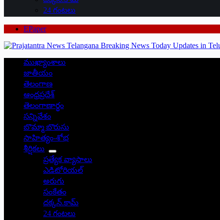
24 గంటలు
EPaper
ముఖ్యాంశాలు
జాతీయం
తెలంగాణ
ఆంధ్రప్రదేశ్
తెలంగాణార్థం
సన్నివేశం
బొమ్మా బొరుసు
సాహిత్యం-శోభ
శీర్షికలు
ప్రత్యేక వ్యాసాలు
ఎడిటోరియల్
అరుగు
సంకేతం
దక్కన్.కామ్
24 గంటలు