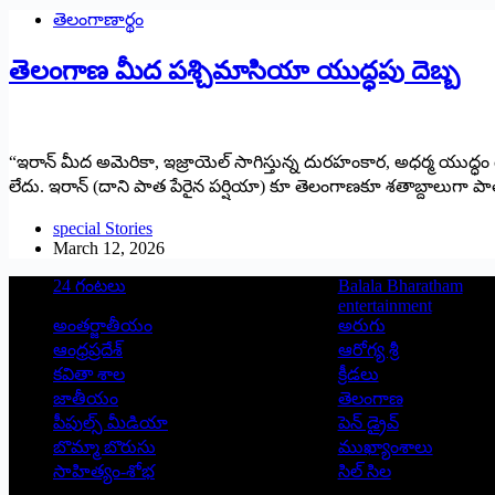
తెలంగాణార్థం
తెలంగాణ మీద పశ్చిమాసియా యుద్ధపు దెబ్బ
“ఇరాన్ మీద అమెరికా, ఇజ్రాయెల్ సాగిస్తున్న దురహంకార, అధర్మ యుద
లేదు. ఇరాన్ (దాని పాత పేరైన పర్షియా) కూ తెలంగాణకూ శతాబ్దాలుగా 
special Stories
March 12, 2026
24 గంటలు
Balala Bharatham
entertainment
అంతర్జాతీయం
అరుగు
ఆంధ్రప్రదేశ్
ఆరోగ్య శ్రీ
కవితా శాల
క్రీడలు
జాతీయం
తెలంగాణ
పీపుల్స్ ‌మీడియా
పెన్ డ్రైవ్
బొమ్మా బొరుసు
ముఖ్యాంశాలు
సాహిత్యం-శోభ
సిల్ సిల