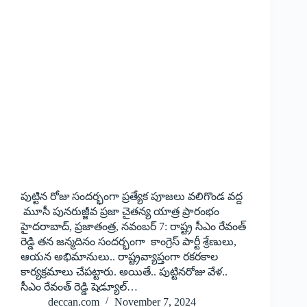
‌పుట్టిన రోజు సందర్భంగా ప్రత్యేక పూజలు వలిగొండ వద్ద
మూసీ పునరుజ్జీవ ప్రజా చైతన్య యాత్ర ప్రారంభం
హైదరాబాద్‌, ‌ప్రజాతంత్ర, నవంబర్‌ 7: ‌రాష్ట్ర సీఎం రేవంత్‌
‌రెడ్డి తన జన్మదినం సందర్భంగా కాంగ్రెస్‌ ‌పార్టీ శ్రేణులు,
ఆయన అభిమానులు.. రాష్ట్రవ్యాప్తంగా రకరకాల
కార్యక్రమాలు చేపట్టారు. అయితే.. పుట్టినరోజు వేళ..
సీఎం రేవంత్‌ ‌రెడ్డి షెడ్యూల్‌…
deccan.com
November 7, 2024