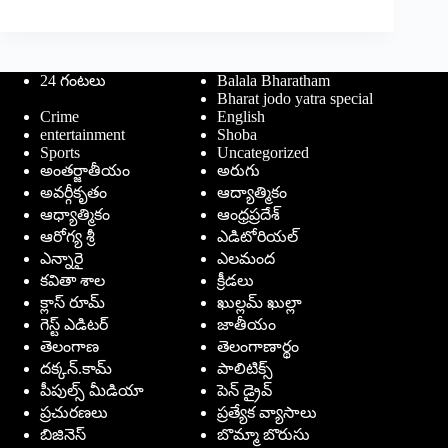
24 గంటలు
Balala Bharatham
Bharat jodo yatra special
Crime
English
entertainment
Shoba
Sports
Uncategorized
అంతర్జాతీయం
అరుగు
అవర్గీకృతం
ఆద్యాత్మికం
ఆధ్యాత్మికం
ఆంధ్రప్రదేశ్
ఆరోగ్య శ్రీ
ఎడిటోరియల్
ఎన్నారై
ఎలమంద
కవితా శాల
క్రీడలు
క్లాస్ రూమ్
ఖుల్లమ్ ఖుల్లా
గెస్ట్ ఎడిటర్
జాతీయం
తెలంగాణ
తెలంగాణార్థం
దక్కన్.కామ్
పాలిటిక్స్
పీపుల్స్ ‌మీడియా
పెన్ డ్రైవ్
ప్రచురణలు
ప్రత్యేక వ్యాసాలు
బిజినెస్
బొమ్మా బొరుసు