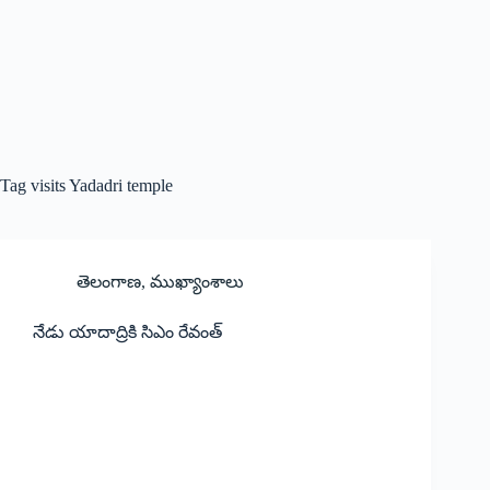
Tag
visits Yadadri temple
తెలంగాణ
,
ముఖ్యాంశాలు
నేడు యాదాద్రికి సిఎం రేవంత్‌