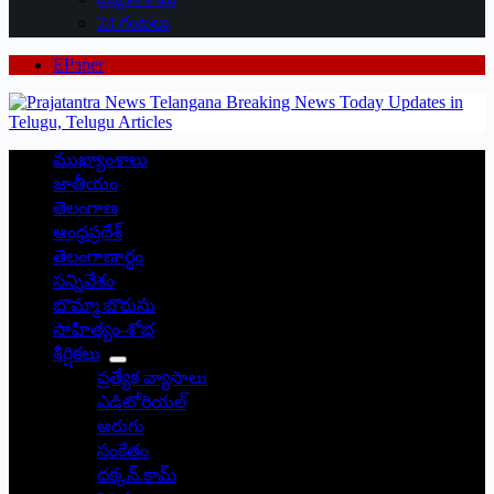
24 గంటలు
EPaper
ముఖ్యాంశాలు
జాతీయం
తెలంగాణ
ఆంధ్రప్రదేశ్
తెలంగాణార్థం
సన్నివేశం
బొమ్మా బొరుసు
సాహిత్యం-శోభ
శీర్షికలు
ప్రత్యేక వ్యాసాలు
ఎడిటోరియల్
అరుగు
సంకేతం
దక్కన్.కామ్