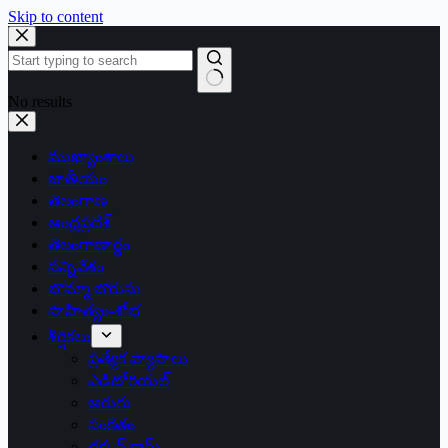
Skip to content
No results
ముఖ్యాంశాలు
జాతీయం
తెలంగాణ
ఆంధ్రప్రదేశ్
తెలంగాణార్థం
సన్నివేశం
బొమ్మా బొరుసు
సాహిత్యం-శోభ
శీర్షికలు
ప్రత్యేక వ్యాసాలు
ఎడిటోరియల్
అరుగు
సంకేతం
దక్కన్.కామ్