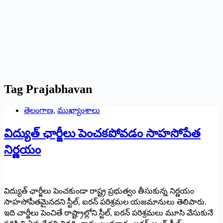
Tag
Prajabhavan
తెలంగాణ
,
ముఖ్యాంశాలు
విద్యుత్ ఛార్జీలు పెంచకపోవడం సాహసోపేత
నిర్ణయం
విద్యుత్ ఛార్జీలు పెంచకుండా రాష్ట్ర ప్రభుత్వం తీసుకున్న నిర్ణయం
సాహసోపీతమైనదని స్టీల్, ఐరన్ పరిశ్రమల యజమానులు తెలిపారు.
ఇది చార్జీలు పెంచితే రాష్ట్రాల్లోని స్టీల్, ఐరన్ పరిశ్రమలు మూసి వేసుకునే