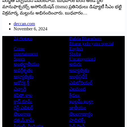
పరిస్థితి ఏర్పడేదని వివరించారు. బుధవారం ఐరన్ అండ్ స్టీల్
మానుఫాక్చరర్స్ అసోసియేషన్ (tisma) ప్రతినిధులు డిప్యూటీ సీఎం భట్టి
విక్రమార్క మల్లును అభినందించారు. బుధవారం…
deccan.com
November 6, 2024
24 గంటలు
Balala Bharatham
Bharat jodo yatra special
Crime
English
entertainment
Shoba
Sports
Uncategorized
అంతర్జాతీయం
అరుగు
అవర్గీకృతం
ఆద్యాత్మికం
ఆధ్యాత్మికం
ఆంధ్రప్రదేశ్
ఆరోగ్య శ్రీ
ఎడిటోరియల్
ఎన్నారై
ఎలమంద
కవితా శాల
క్రీడలు
క్లాస్ రూమ్
ఖుల్లమ్ ఖుల్లా
గెస్ట్ ఎడిటర్
జాతీయం
తెలంగాణ
తెలంగాణార్థం
దక్కన్.కామ్
పాలిటిక్స్
పీపుల్స్ ‌మీడియా
పెన్ డ్రైవ్