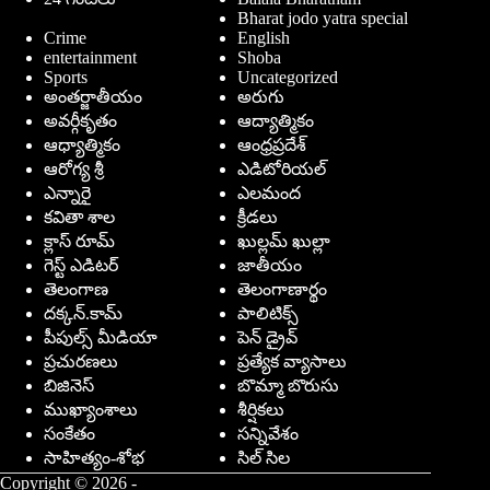
Bharat jodo yatra special
Crime
English
entertainment
Shoba
Sports
Uncategorized
అంతర్జాతీయం
అరుగు
అవర్గీకృతం
ఆద్యాత్మికం
ఆధ్యాత్మికం
ఆంధ్రప్రదేశ్
ఆరోగ్య శ్రీ
ఎడిటోరియల్
ఎన్నారై
ఎలమంద
కవితా శాల
క్రీడలు
క్లాస్ రూమ్
ఖుల్లమ్ ఖుల్లా
గెస్ట్ ఎడిటర్
జాతీయం
తెలంగాణ
తెలంగాణార్థం
దక్కన్.కామ్
పాలిటిక్స్
పీపుల్స్ ‌మీడియా
పెన్ డ్రైవ్
ప్రచురణలు
ప్రత్యేక వ్యాసాలు
బిజినెస్
బొమ్మా బొరుసు
ముఖ్యాంశాలు
శీర్షికలు
సంకేతం
సన్నివేశం
సాహిత్యం-శోభ
సిల్ సిల
Copyright © 2026 -