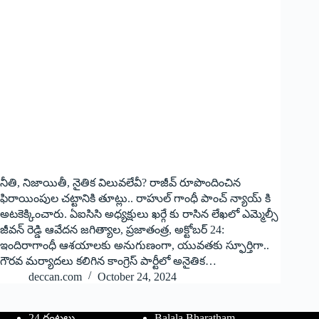
నీతి, నిజాయితీ, నైతిక విలువలేవీ? రాజీవ్‌ ‌రూపొందించిన
ఫిరాయింపుల చట్టానికి తూట్లు.. రాహుల్‌ ‌గాంధీ పాంచ్‌ ‌న్యాయ్‌ ‌కి
అట‌కెక్కించారు. ఏఐసిసి అధ్యక్షులు ఖర్గే కు రాసిన లేఖలో ఎమ్మెల్సీ
జీవన్‌ ‌రెడ్డి ఆవేదన జగిత్యాల, ప్రజాతంత్ర, అక్టోబర్‌ 24:
ఇం‌దిరాగాంధీ ఆశయాలకు అనుగుణంగా, యువతకు స్ఫూర్తిగా..
గౌరవ మర్యాదలు కలిగిన కాంగ్రెస్‌ ‌పార్టీలో అనైతిక…
deccan.com
October 24, 2024
24 గంటలు
Balala Bharatham