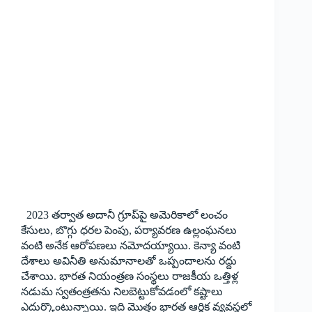
2023 తర్వాత అదానీ గ్రూప్‌పై అమెరికాలో లంచం
కేసులు, బొగ్గు ధరల పెంపు, పర్యావరణ ఉల్లంఘనలు
వంటి అనేక ఆరోపణలు నమోదయ్యాయి. కెన్యా వంటి
దేశాలు అవినీతి అనుమానాలతో ఒప్పందాలను రద్దు
చేశాయి. భారత నియంత్రణ సంస్థలు రాజకీయ ఒత్తిళ్ల
నడుమ స్వతంత్రతను నిలబెట్టుకోవడంలో కష్టాలు
ఎదుర్కొంటున్నాయి. ఇది మొత్తం భారత ఆర్థిక వ్యవస్థలో