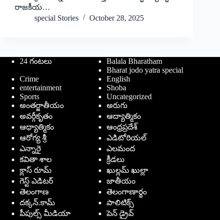
రాజకీయ…
special Stories
October 28, 2025
24 గంటలు
Balala Bharatham
Bharat jodo yatra special
Crime
English
entertainment
Shoba
Sports
Uncategorized
అంతర్జాతీయం
అరుగు
అవర్గీకృతం
ఆద్యాత్మికం
ఆధ్యాత్మికం
ఆంధ్రప్రదేశ్
ఆరోగ్య శ్రీ
ఎడిటోరియల్
ఎన్నారై
ఎలమంద
కవితా శాల
క్రీడలు
క్లాస్ రూమ్
ఖుల్లమ్ ఖుల్లా
గెస్ట్ ఎడిటర్
జాతీయం
తెలంగాణ
తెలంగాణార్థం
దక్కన్.కామ్
పాలిటిక్స్
పీపుల్స్ ‌మీడియా
పెన్ డ్రైవ్