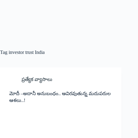
Tag
investor trust India
ప్రత్యేక వ్యాసాలు
మోదీ –అదానీ అనుబంధం.. ఆవిరవుతున్న మదుపరుల
ఆశలు..!