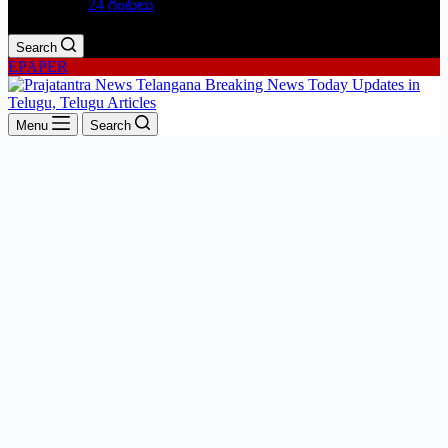
24 గంటలు
Search
EPAPER
Menu
Search