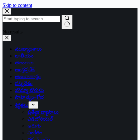
Skip to content
No results
ముఖ్యాంశాలు
జాతీయం
తెలంగాణ
ఆంధ్రప్రదేశ్
తెలంగాణార్థం
సన్నివేశం
బొమ్మా బొరుసు
సాహిత్యం-శోభ
శీర్షికలు
ప్రత్యేక వ్యాసాలు
ఎడిటోరియల్
అరుగు
సంకేతం
దక్కన్.కామ్