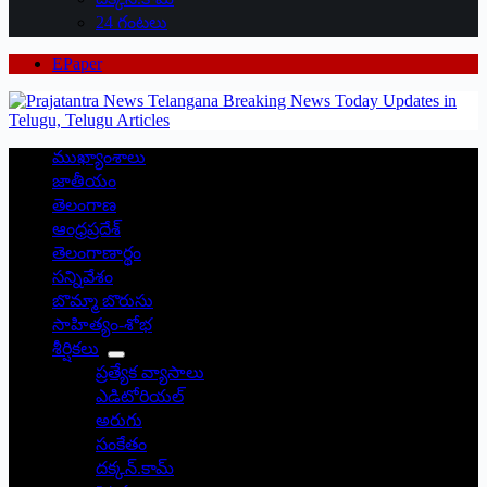
24 గంటలు
EPaper
ముఖ్యాంశాలు
జాతీయం
తెలంగాణ
ఆంధ్రప్రదేశ్
తెలంగాణార్థం
సన్నివేశం
బొమ్మా బొరుసు
సాహిత్యం-శోభ
శీర్షికలు
ప్రత్యేక వ్యాసాలు
ఎడిటోరియల్
అరుగు
సంకేతం
దక్కన్.కామ్