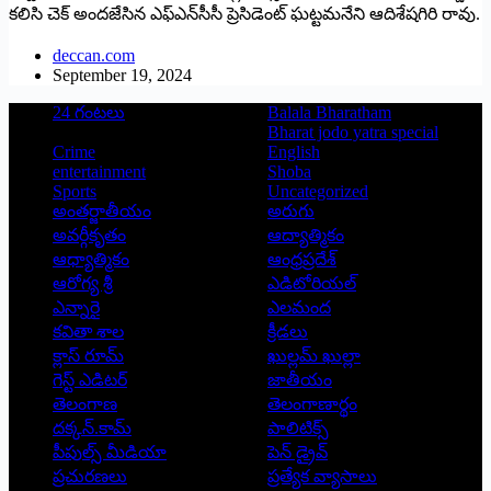
కలిసి చెక్‌ అం‌దజేసిన ఎఫ్‌ఎన్‌సీసీ ప్రెసిడెంట్‌ ‌ఘట్టమనేని ఆదిశేషగిరి రావు.
deccan.com
September 19, 2024
24 గంటలు
Balala Bharatham
Bharat jodo yatra special
Crime
English
entertainment
Shoba
Sports
Uncategorized
అంతర్జాతీయం
అరుగు
అవర్గీకృతం
ఆద్యాత్మికం
ఆధ్యాత్మికం
ఆంధ్రప్రదేశ్
ఆరోగ్య శ్రీ
ఎడిటోరియల్
ఎన్నారై
ఎలమంద
కవితా శాల
క్రీడలు
క్లాస్ రూమ్
ఖుల్లమ్ ఖుల్లా
గెస్ట్ ఎడిటర్
జాతీయం
తెలంగాణ
తెలంగాణార్థం
దక్కన్.కామ్
పాలిటిక్స్
పీపుల్స్ ‌మీడియా
పెన్ డ్రైవ్
ప్రచురణలు
ప్రత్యేక వ్యాసాలు