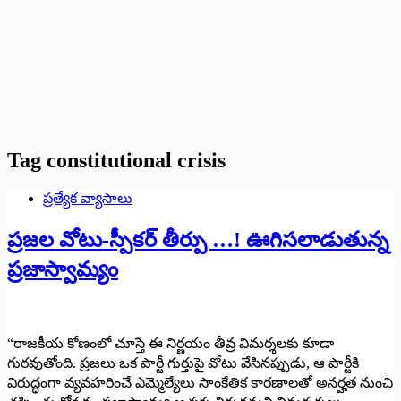
Tag
constitutional crisis
ప్రత్యేక వ్యాసాలు
ప్రజల వోటు-స్పీకర్ తీర్పు …! ఊగిసలాడుతున్న
ప్రజాస్వామ్యం
“రాజకీయ కోణంలో చూస్తే ఈ నిర్ణయం తీవ్ర విమర్శలకు కూడా
గురవుతోంది. ప్రజలు ఒక పార్టీ గుర్తుపై వోటు వేసినప్పుడు, ఆ పార్టీకి
విరుద్ధంగా వ్యవహరించే ఎమ్మెల్యేలు సాంకేతిక కారణాలతో అనర్హత నుంచి