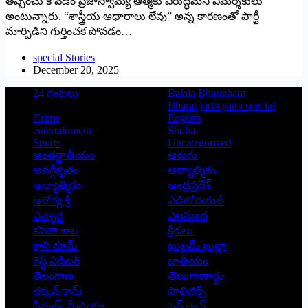
తప్పించు కోవడం ప్రజాస్వామ్య ఆత్మకు విరుద్ధమని విమర్శకులు
అంటున్నారు. “శాస్త్రీయ ఆధారాలు లేవు” అన్న కారణంతో పార్టీ
మార్పిడిని గుర్తించక పోవడం…
special Stories
December 20, 2025
24 గంటలు
Balala Bharatham
Bharat jodo yatra special
Crime
English
entertainment
Shoba
Sports
Uncategorized
అంతర్జాతీయం
అరుగు
అవర్గీకృతం
ఆద్యాత్మికం
ఆధ్యాత్మికం
ఆంధ్రప్రదేశ్
ఆరోగ్య శ్రీ
ఎడిటోరియల్
ఎన్నారై
ఎలమంద
కవితా శాల
క్రీడలు
క్లాస్ రూమ్
ఖుల్లమ్ ఖుల్లా
గెస్ట్ ఎడిటర్
జాతీయం
తెలంగాణ
తెలంగాణార్థం
దక్కన్.కామ్
పాలిటిక్స్
పీపుల్స్ ‌మీడియా
పెన్ డ్రైవ్