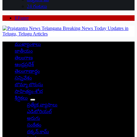
24 గంటలు
EPaper
ముఖ్యాంశాలు
జాతీయం
తెలంగాణ
ఆంధ్రప్రదేశ్
తెలంగాణార్థం
సన్నివేశం
బొమ్మా బొరుసు
సాహిత్యం-శోభ
శీర్షికలు
ప్రత్యేక వ్యాసాలు
ఎడిటోరియల్
అరుగు
సంకేతం
దక్కన్.కామ్