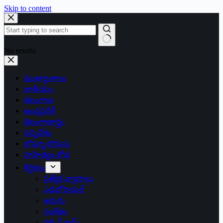
Skip to content
No results
ముఖ్యాంశాలు
జాతీయం
తెలంగాణ
ఆంధ్రప్రదేశ్
తెలంగాణార్థం
సన్నివేశం
బొమ్మా బొరుసు
సాహిత్యం-శోభ
శీర్షికలు
ప్రత్యేక వ్యాసాలు
ఎడిటోరియల్
అరుగు
సంకేతం
దక్కన్.కామ్