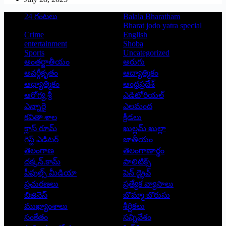
24 గంటలు
Balala Bharatham
Bharat jodo yatra special
Crime
English
entertainment
Shoba
Sports
Uncategorized
అంతర్జాతీయం
అరుగు
అవర్గీకృతం
ఆద్యాత్మికం
ఆధ్యాత్మికం
ఆంధ్రప్రదేశ్
ఆరోగ్య శ్రీ
ఎడిటోరియల్
ఎన్నారై
ఎలమంద
కవితా శాల
క్రీడలు
క్లాస్ రూమ్
ఖుల్లమ్ ఖుల్లా
గెస్ట్ ఎడిటర్
జాతీయం
తెలంగాణ
తెలంగాణార్థం
దక్కన్.కామ్
పాలిటిక్స్
పీపుల్స్ ‌మీడియా
పెన్ డ్రైవ్
ప్రచురణలు
ప్రత్యేక వ్యాసాలు
బిజినెస్
బొమ్మా బొరుసు
ముఖ్యాంశాలు
శీర్షికలు
సంకేతం
సన్నివేశం