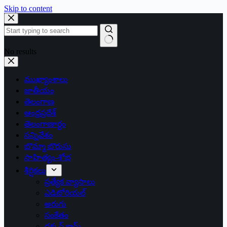
Skip to content
No results
ముఖ్యాంశాలు
జాతీయం
తెలంగాణ
ఆంధ్రప్రదేశ్
తెలంగాణార్థం
సన్నివేశం
బొమ్మా బొరుసు
సాహిత్యం-శోభ
శీర్షికలు
ప్రత్యేక వ్యాసాలు
ఎడిటోరియల్
అరుగు
సంకేతం
దక్కన్.కామ్