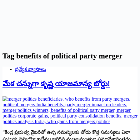
Tag
benefits of political party merger
ప్రత్యేక వ్యాసాలు
మేక చన్నుగా కృష్ణ యాజమాన్య బోర్డు!
“కేంద్ర ప్రభుత్వ వైఖరితో ఉన్న సమస్యలకు తోడు కొత్త సమస్యలు ఏలా
పుట్టుకు వస్తాయో ఇటీవల జరిగిన ముఖ్యమంత్రుల సమావేశానంతరం