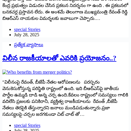
కేంద్ర ప్రభుత్వం విడుదల చేసిన ప్రకటన నిదర్శనం గా ఉంది . ఈ ప్రకటనలో
బనకచర్ల ప్రస్తావన లేదు. ఈ అంశమే తెలంగాణ ముఖ్యమంత్రి రేవంత్ రెడ్డి
బిఆర్ఎస్ నాయకుల విమర్శలకు జవాబుగా చెప్పారు.…
special Stories
July 28, 2025
ప్రత్యేక వ్యాసాలు
విలీన రాజకీయాలతో ఎవరికి ప్రయోజనం..?
“విలీనంపై రేవంత్, బీజేపీ నేతల ఆరోపణలను పరస్పరం
వెనుకెసుకోస్తున్న పరిస్థితి రాష్ట్రంలో ఉంది. ఇది బీఆర్ఎస్‌పై జాతీయ
పార్టీల ఉమ్మడి దాడి అన్న చర్చ ఉంది.కేవలం రాష్ట్రంలో సమస్యలు గాలికి
వదిలేసి ప్రజలకు పనికిరానీ, వ్యక్తిత్వ రాజకీయాలను రేవంత్‌ ,బీజేపీ
నేతలు తెరపైకి తేస్తున్నారని జనాలు మండిపడుతున్నారు.ప్రజా
సమస్యలపై చర్చల జరగకుండా చిట్‌ చాట్ తో…
special Stories
July 28, 2025