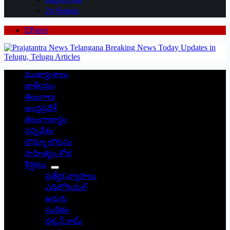
24 గంటలు
EPaper
ముఖ్యాంశాలు
జాతీయం
తెలంగాణ
ఆంధ్రప్రదేశ్
తెలంగాణార్థం
సన్నివేశం
బొమ్మా బొరుసు
సాహిత్యం-శోభ
శీర్షికలు
ప్రత్యేక వ్యాసాలు
ఎడిటోరియల్
అరుగు
సంకేతం
దక్కన్.కామ్