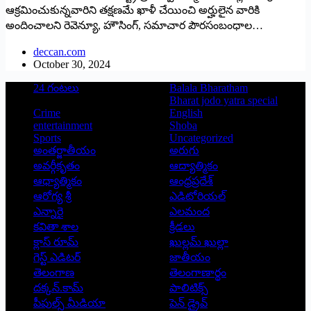
ఆక్ర‌మించుకున్న‌వారిని త‌క్ష‌ణమే ఖాళీ చేయించి అర్హులైన వారికి
అందించాల‌ని రెవెన్యూ, హౌసింగ్‌, స‌మాచార పౌర‌సంబంధాల…
deccan.com
October 30, 2024
24 గంటలు
Balala Bharatham
Bharat jodo yatra special
Crime
English
entertainment
Shoba
Sports
Uncategorized
అంతర్జాతీయం
అరుగు
అవర్గీకృతం
ఆద్యాత్మికం
ఆధ్యాత్మికం
ఆంధ్రప్రదేశ్
ఆరోగ్య శ్రీ
ఎడిటోరియల్
ఎన్నారై
ఎలమంద
కవితా శాల
క్రీడలు
క్లాస్ రూమ్
ఖుల్లమ్ ఖుల్లా
గెస్ట్ ఎడిటర్
జాతీయం
తెలంగాణ
తెలంగాణార్థం
దక్కన్.కామ్
పాలిటిక్స్
పీపుల్స్ ‌మీడియా
పెన్ డ్రైవ్