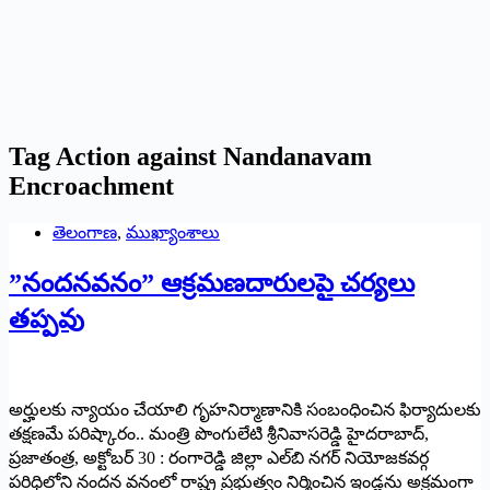
Tag
Action against Nandanavam
Encroachment
తెలంగాణ
,
ముఖ్యాంశాలు
”నంద‌నవ‌నం” ఆక్ర‌మ‌ణ‌దారుల‌పై చ‌ర్య‌లు
త‌ప్ప‌వు
అర్హుల‌కు న్యాయం చేయాలి గృహ‌నిర్మాణానికి సంబంధించిన‌ ఫిర్యాదులకు
త‌క్ష‌ణ‌మే ప‌రిష్కారం.. మంత్రి పొంగులేటి శ్రీ‌నివాస‌రెడ్డి హైద‌రాబాద్,
ప్ర‌జాతంత్ర‌, అక్టోబ‌ర్ 30 : రంగారెడ్డి జిల్లా ఎల్‌బి న‌గ‌ర్ నియోజ‌క‌వ‌ర్గ
ప‌రిధిలోని నంద‌న వ‌నంలో రాష్ట్ర ప్ర‌భుత్వం నిర్మించిన ఇండ్ల‌ను అక్ర‌మంగా