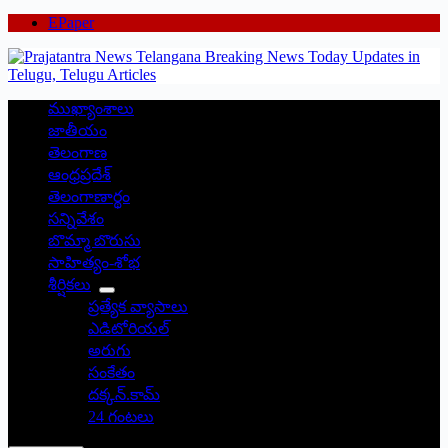
EPaper
ముఖ్యాంశాలు
జాతీయం
తెలంగాణ
ఆంధ్రప్రదేశ్
తెలంగాణార్థం
సన్నివేశం
బొమ్మా బొరుసు
సాహిత్యం-శోభ
శీర్షికలు
ప్రత్యేక వ్యాసాలు
ఎడిటోరియల్
అరుగు
సంకేతం
దక్కన్.కామ్
24 గంటలు