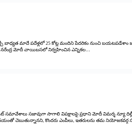
చే బాధ్యత మాదే పదేళ్లలో 25 కోట్ల మందిని పేదరికం నుంచి బయటపడేశాం జార్ఖం
రధాని నరేంద్ర మోదీ చాయిబసలో నిర్వహించిన ఎన్నికల…
ట్‌ సమావేశాలు సజావుగా సాగాలి విపక్షాలపై ప్రధాని మోదీ విమర్శ న్యూ దిల్ల
్కిన హృదయంతో చెబుతున్నానని, కొందరు ఎంపీలు, ఇతరులను తమ నియోజకవర