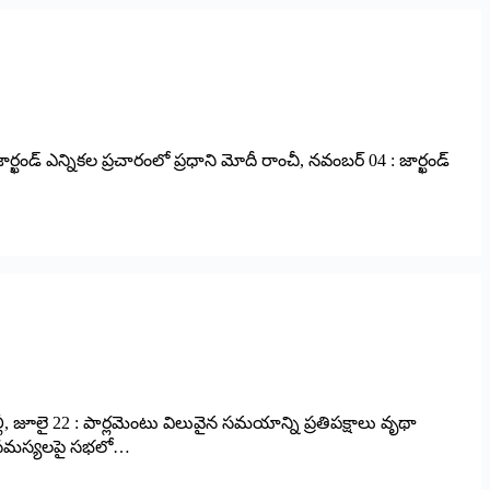
డ్‌ ఎన్నికల ప్రచారంలో ప్రధాని మోదీ రాంచీ, నవంబర్‌ 04 : జార్ఖండ్‌
ీ, జూలై 22 : పార్లమెంటు విలువైన సమయాన్ని ప్రతిపక్షాలు వృథా
్గ సమస్యలపై సభలో…