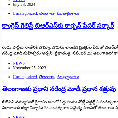
July 23, 2024
Uncategorized
,
తెలంగాణ
,
ముఖ్యాంశాలు
కాంగ్రెస్‌ ‌గెలిస్తే బిఆర్‌ఎస్‌కు కార్బన్‌ ‌పేపర్‌ ‌సర్కార్‌
రెండు పార్టీలు నాణేనికి బొమ్మా, బొరుసు లాంటివి ప్రజెక్టుల పేరుతో బి
నరేంద్ర మోదీ మహేశ్వరం అర్బన్‌, ‌ప్రజాతంత్ర, నవంబర్‌ 25: ‌తెలంగాణలో కాంగ్రెస్‌ 
NEWS
November 25, 2023
Uncategorized
,
తెలంగాణ
,
ముఖ్యాంశాలు
తెలంగాణకు ప్రధాని నరేంద్ర మోడీ ప్రధాన శత్రువు
బిజెపిని నమ్ముకుంటే కైలాసం ఆటలో పెద్ద పాము నోట్లే పడ్డట్టే 8 సంవత్సరా
వికారాబాద్‌ ‌జిల్లా ఏర్పాటు 58 సంవత్సరాల సమైక్య పాలనలో తెలంగాణ ఎంతో 
NEWS