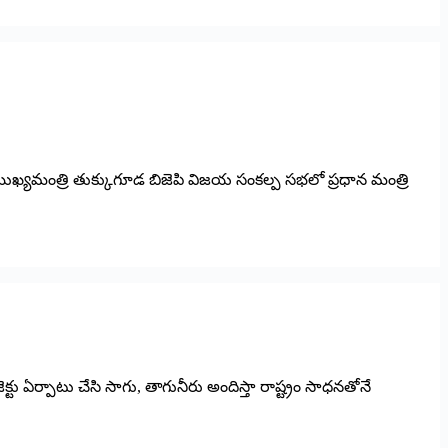
బిసి ముఖ్యమంత్రి తుక్కుగూడ బిజెపి విజయ సంకల్ప సభలో ప్రధాన మంత్రి
క్టు ఏర్పాటు చేసి సాగు, తాగునీరు అందిస్తా రాష్ట్రం సాధనతోనే