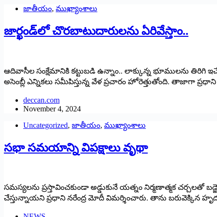
జాతీయం
,
ముఖ్యాంశాలు
జార్ఖండ్‌లో చొరబాటుదారులను ఏరివేస్తాం..
ఆదివాసీల సంక్షేమానికి కట్టుబడి ఉన్నాం.. లాక్కున్న భూములను తిరిగి ఇచ్
అసెంబ్లీ ఎన్నికలు సమీపిస్తున్న వేళ ప్రచారం హోరెత్తుతోంది. తాజాగా ప్
deccan.com
November 4, 2024
Uncategorized
,
జాతీయం
,
ముఖ్యాంశాలు
సభా సమయాన్ని విపక్షాలు వృథా
సమస్యలను ప్రస్తావించకుండా అడ్డుకునే యత్నం నిర్మణాత్మక చర్చలతో బడ్జె
చేస్తున్నాయని ప్రధాని నరేంద్ర మోదీ విమర్శించారు. తాను బరువెక
NEWS