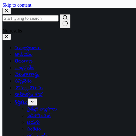
Skip to content
No results
ముఖ్యాంశాలు
జాతీయం
తెలంగాణ
ఆంధ్రప్రదేశ్
తెలంగాణార్థం
సన్నివేశం
బొమ్మా బొరుసు
సాహిత్యం-శోభ
శీర్షికలు
ప్రత్యేక వ్యాసాలు
ఎడిటోరియల్
అరుగు
సంకేతం
దక్కన్.కామ్