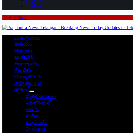
24 గంటలు
EPaper
ముఖ్యాంశాలు
జాతీయం
తెలంగాణ
ఆంధ్రప్రదేశ్
తెలంగాణార్థం
సన్నివేశం
బొమ్మా బొరుసు
సాహిత్యం-శోభ
శీర్షికలు
ప్రత్యేక వ్యాసాలు
ఎడిటోరియల్
అరుగు
సంకేతం
దక్కన్.కామ్
24 గంటలు