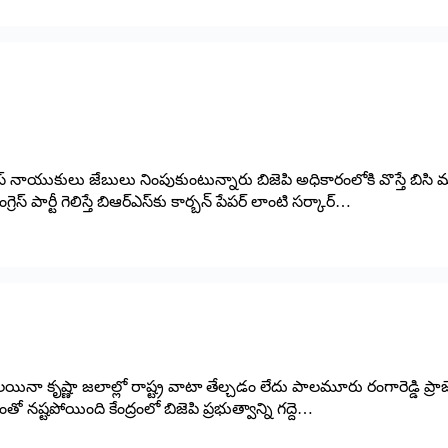
ఆర్‌ఎస్‌ ‌నాయుకులు జేబులు నింపుకుంటున్నారు బిజెపి అధికారంలోకి వొస్తే 
‌పార్టీ గెలిస్తే బిఆర్‌ఎస్‌కు కార్బన్‌ ‌పేపర్‌ ‌లాంటి సర్కార్‌…
లయినా కృష్ణా జలాల్లో రాష్ట్ర వాటా తేల్చడం లేదు పాలమూరు రంగారెడ్డి ప్రాజె
నష్టపోయింది కేంద్రంలో బిజెపి ప్రభుత్వాన్ని గద్దె…