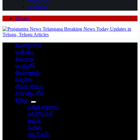
24 గంటలు
EPaper
ముఖ్యాంశాలు
జాతీయం
తెలంగాణ
ఆంధ్రప్రదేశ్
తెలంగాణార్థం
సన్నివేశం
బొమ్మా బొరుసు
సాహిత్యం-శోభ
శీర్షికలు
ప్రత్యేక వ్యాసాలు
ఎడిటోరియల్
అరుగు
సంకేతం
దక్కన్.కామ్