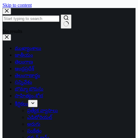
Skip to content
No results
ముఖ్యాంశాలు
జాతీయం
తెలంగాణ
ఆంధ్రప్రదేశ్
తెలంగాణార్థం
సన్నివేశం
బొమ్మా బొరుసు
సాహిత్యం-శోభ
శీర్షికలు
ప్రత్యేక వ్యాసాలు
ఎడిటోరియల్
అరుగు
సంకేతం
దక్కన్.కామ్