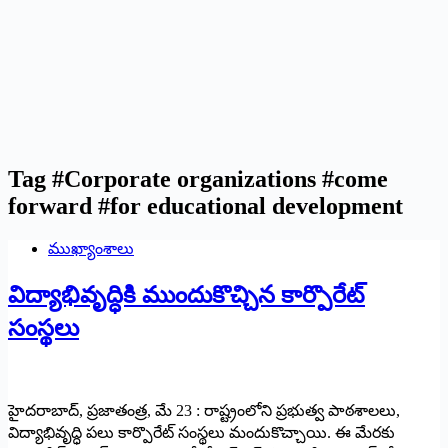
Tag
#Corporate organizations #come
forward #for educational development
ముఖ్యాంశాలు
విద్యాభివృద్ధికి ముందుకొచ్చిన కార్పొరేట్
సంస్థలు
హైదరాబాద్, ప్రజాతంత్ర, మే 23 : రాష్ట్రంలోని ప్రభుత్వ పాఠశాలలు,
విద్యాభివృద్ధి పలు కార్పొరేట్ సంస్థలు మందుకొచ్చాయి. ఈ మేరకు