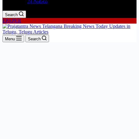
24 గంటలు
Search
EPAPER
Menu
Search