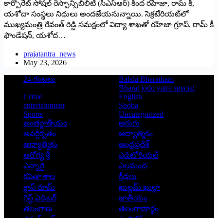
కార్పొరేట్ సోషల్ రెస్పాన్సిబిలిటీ (సీఎస్ఆర్) కింద రహేజా, రామ్ కీ,
యశోదా సంస్థలు నిధులు అందజేయనున్నాయి. సెక్రటేరియట్‌లో
ముఖ్యమంత్రి రేవంత్ రెడ్డి సమక్షంలో విద్యా శాఖతో రహేజా గ్రూప్, రామ్ కీ
ఫౌండేషన్, యశోద…
prajatantra_news
May 23, 2026
24 గంటలు
Balala Bharatham
Bharat jodo yatra special
Crime
English
entertainment
Shoba
Sports
Uncategorized
అంతర్జాతీయం
అరుగు
అవర్గీకృతం
ఆద్యాత్మికం
ఆధ్యాత్మికం
ఆంధ్రప్రదేశ్
ఆరోగ్య శ్రీ
ఎడిటోరియల్
ఎన్నారై
ఎలమంద
కవితా శాల
క్రీడలు
క్లాస్ రూమ్
ఖుల్లమ్ ఖుల్లా
గెస్ట్ ఎడిటర్
జాతీయం
తెలంగాణ
తెలంగాణార్థం